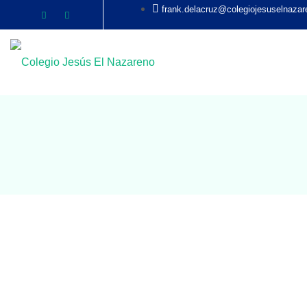
frank.delacruz@colegiojesuselnazar